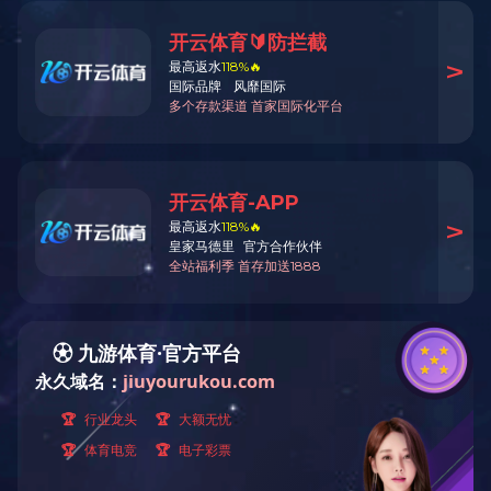
当前位置 :
主页
>>
荣誉资质