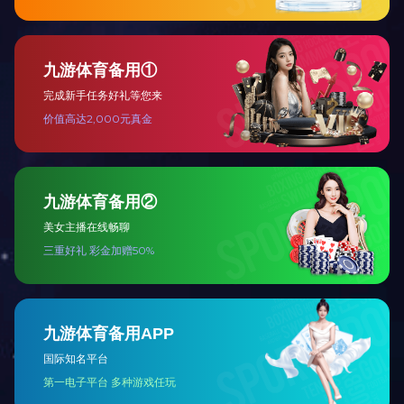
上
更新时间：24/06/15 09:06:06 【
打印此页
】 【
关闭
】
相关图片
专利证书
专利证书
专利证书
专利证书
网站首页
产品展示
新闻聚焦
leyu网_乐鱼leyu(中国)