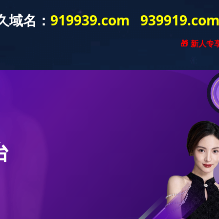
leyu网_乐鱼leyu(中国)