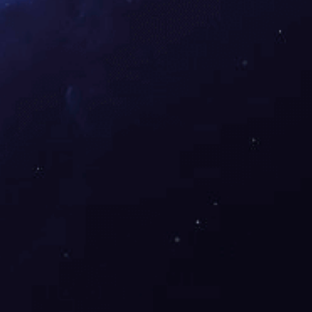
Z型自吸型
J型气封型屏蔽泵