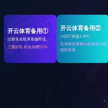
产品快捷导航
QUICK NAVIGATION
液氯泵
leyu网_乐鱼leyu(中国)
屏蔽泵
磁力泵
塑料泵
化工流程泵