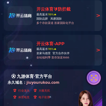
当前位置 :
主页
>>
荣誉资质