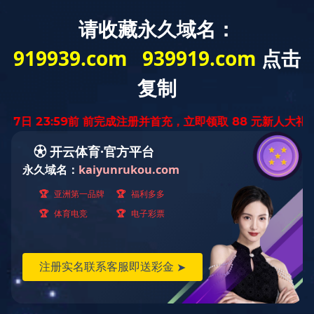
专注于
液氯泵、氟化氢泵
的研发与生产
网站首页
产品展示
新闻聚焦
关于leyu网_乐
实用场景
leyu网_乐鱼leyu(中国)