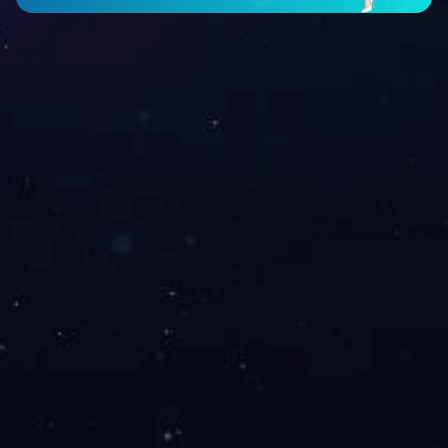
网站首页
产品展示
新闻聚焦
leyu网_乐鱼leyu(中国)
联系人：房经
手机：134-5536
电话：0533-41
leyu网_乐鱼leyu(中国)
开云在线（中国）唯一官方网站
|
安博·体育平台
|
安博站官网登录入口_